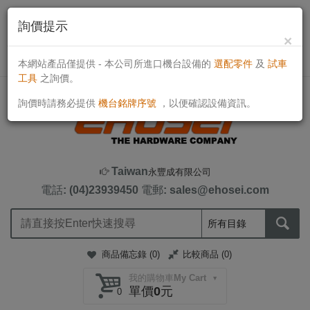
詢價提示
×
目前線上客戶：650人
TWD
本網站產品僅提供 - 本公司所進口機台設備的
選配零件
及
試車
工具
之詢價。
詢價時請務必提供
機台銘牌序號
，以便確認設備資訊。
Taiwan
永豐成有限公司
電話: (04)23939450
電郵: sales@ehosei.com
商品備忘錄 (
0
)
比較商品 (
0
)
我的購物車My Cart
單價0元
0