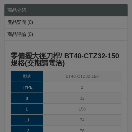
商品介紹
產品疑問 (0)
商品評論 (0)
零偏擺大徑刀桿/ BT40-CTZ32-150
規格(交期請電洽)
型式
BT40-CTZ32-150
TYPE
1
d
32
L
150
L1
74
L2
76