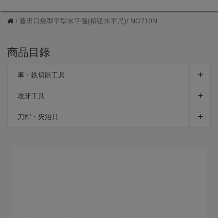
藤田口袋型平型水平儀(精密水平尺)/ NO710N
商品目錄
車・銑切削工具
攻牙工具
刀桿・夾治具