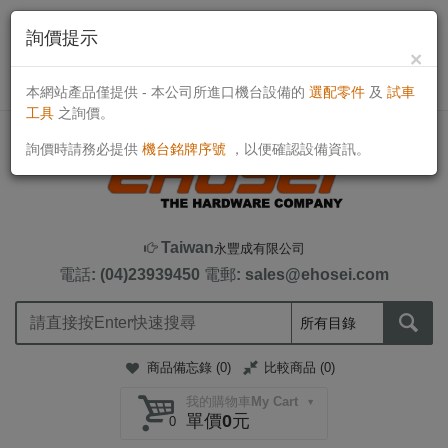
詢價提示
×
目前線上客戶：555人
TWD
本網站產品僅提供 - 本公司所進口機台設備的
選配零件
及
試車
工具
之詢價。
詢價時請務必提供
機台銘牌序號
，以便確認設備資訊。
Taiwan
永豐成有限公司
電話: (04)23939450
電郵: sales@ehosei.com
商品備忘錄 (
0
)
比較商品 (
0
)
我的購物車My Cart
單價0元
0