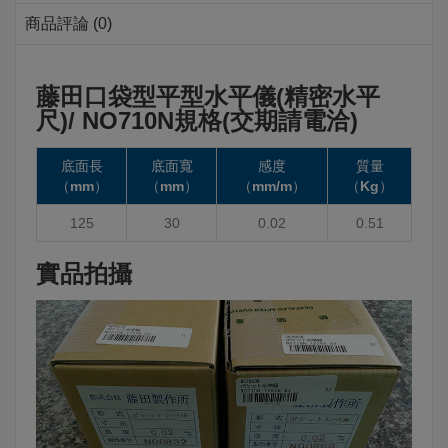
商品評論 (0)
藤田口袋型平型水平儀(精密水平
尺)/ NO710N規格(交期請電洽)
底面長
底面寬
感度
質量
（mm）
（mm）
（mm/m）
（Kg）
125
30
0.02
0.51
實品拍攝