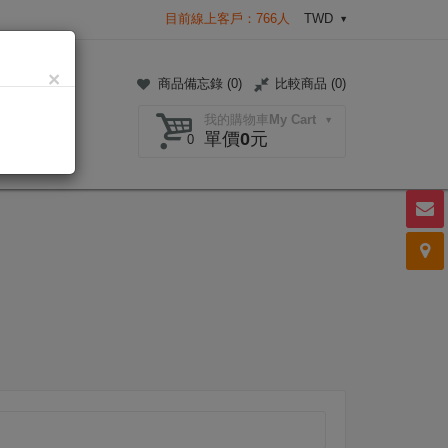
目前線上客戶：766人
TWD
×
商品備忘錄 (
0
)
比較商品 (
0
)
我的購物車My Cart
單價0元
0