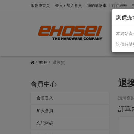
永豐成首頁
登入 / 加入會員
我的購物車
前往結帳
詢價提
Taiw
本網站產
詢價時請
帳戶
退換貨
退
會員中心
會員登入
請填寫
訂單
加入會員
忘記密碼