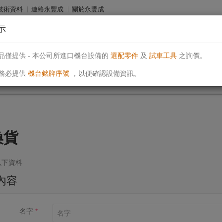
技術資料
連絡永豐成
關於永豐成
示
an
電話: (04)23939450
電郵: sales@ehosei.com
永豐成有限公司
品僅提供 - 本公司所進口機台設備的
選配零件
及
試車工具
之詢價。
務必提供
機台銘牌序號
，以便確認設備資訊。
換貨
以下資料
內容
名字