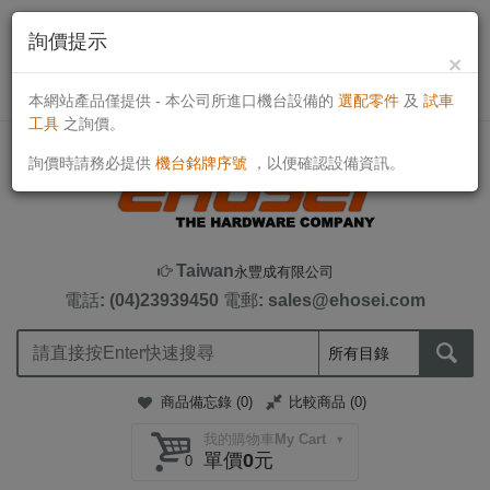
詢價提示
×
目前線上客戶：608人
TWD
本網站產品僅提供 - 本公司所進口機台設備的
選配零件
及
試車
工具
之詢價。
詢價時請務必提供
機台銘牌序號
，以便確認設備資訊。
Taiwan
永豐成有限公司
電話: (04)23939450
電郵: sales@ehosei.com
商品備忘錄 (
0
)
比較商品 (
0
)
我的購物車My Cart
單價0元
0