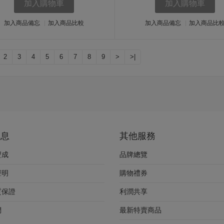
加入購物車
加入購物車
加入商品備忘
加入商品比較
加入商品備忘
加入商品比
2
3
4
5
6
7
8
9
>
>|
訊息
其他服務
豐成
品牌總覽
聲明
購物禮券
質保證
利潤共享
們
最新特賣商品