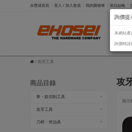
永豐成首頁
登入 / 加入會員
我的購物車
前往結帳
詢價提
Taiw
本網站產
詢價時請
攻牙工具
攻
商品目錄
車・銑切削工具
顯示
攻牙工具
刀桿・夾治具