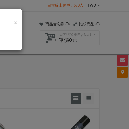
目前線上客戶：670人
TWD
×
商品備忘錄 (
0
)
比較商品 (
0
)
我的購物車My Cart
單價0元
0