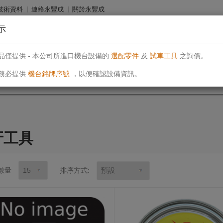
技術資料
連絡永豐成
關於永豐成
示
an
電話: (04)23939450
電郵: sales@ehosei.com
永豐成有限公司
品僅提供 - 本公司所進口機台設備的
選配零件
及
試車工具
之詢價。
務必提供
機台銘牌序號
，以便確認設備資訊。
牙工具
數量
排序方式: