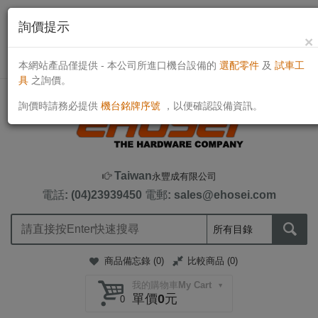
詢價提示
×
目前線上客戶：743人
TWD
本網站產品僅提供 - 本公司所進口機台設備的
選配零件
及
試車工
具
之詢價。
詢價時請務必提供
機台銘牌序號
，以便確認設備資訊。
Taiwan
永豐成有限公司
電話: (04)23939450
電郵: sales@ehosei.com
商品備忘錄 (
0
)
比較商品 (
0
)
我的購物車My Cart
單價0元
0