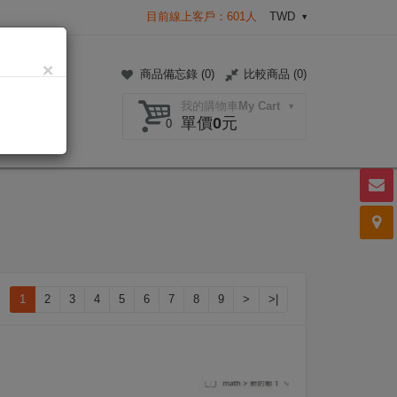
目前線上客戶：601人
TWD
×
商品備忘錄 (
0
)
比較商品 (
0
)
我的購物車My Cart
單價0元
0
1
2
3
4
5
6
7
8
9
>
>|