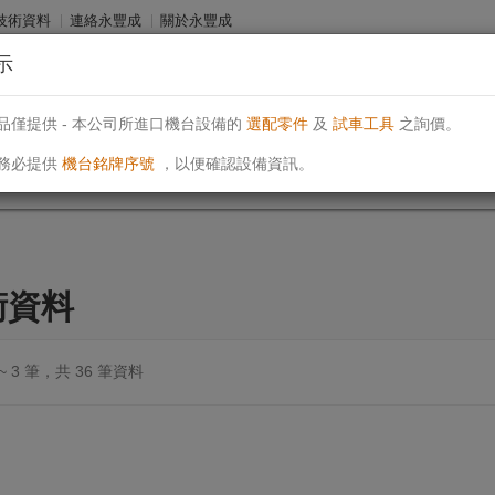
技術資料
連絡永豐成
關於永豐成
示
an
電話: (04)23939450
電郵: sales@ehosei.com
永豐成有限公司
品僅提供 - 本公司所進口機台設備的
選配零件
及
試車工具
之詢價。
務必提供
機台銘牌序號
，以便確認設備資訊。
術資料
 ~ 3 筆，共 36 筆資料