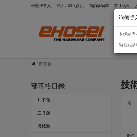
永豐成首頁
登入 / 加入會員
我的購物車
前往結帳
詢價提
Taiw
本網站產
詢價時請
部落格
技
部落格目錄
加工類
第 1
工具類
機械類