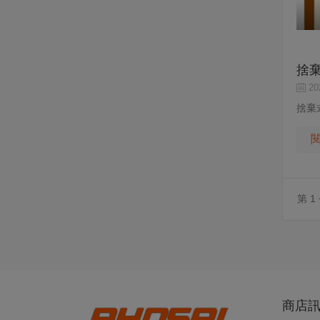
捨
202
捨棄
第 1
商店