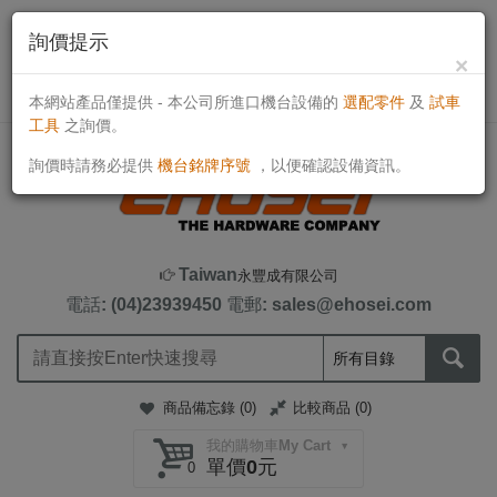
詢價提示
×
目前線上客戶：609人
TWD
本網站產品僅提供 - 本公司所進口機台設備的
選配零件
及
試車
工具
之詢價。
詢價時請務必提供
機台銘牌序號
，以便確認設備資訊。
Taiwan
永豐成有限公司
電話: (04)23939450
電郵: sales@ehosei.com
商品備忘錄 (
0
)
比較商品 (
0
)
我的購物車My Cart
單價0元
0