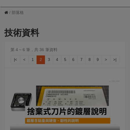
部落格
技術資料
第 4 ~ 6 筆，共 36 筆資料
|<
<
1
2
3
4
5
6
7
8
9
>
>|