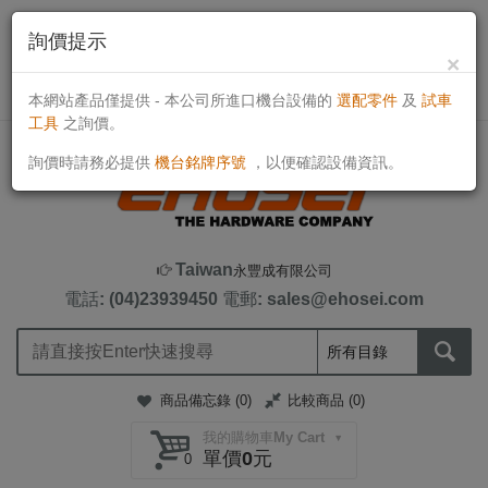
詢價提示
×
目前線上客戶：784人
TWD
本網站產品僅提供 - 本公司所進口機台設備的
選配零件
及
試車
工具
之詢價。
詢價時請務必提供
機台銘牌序號
，以便確認設備資訊。
Taiwan
永豐成有限公司
電話: (04)23939450
電郵: sales@ehosei.com
商品備忘錄 (
0
)
比較商品 (
0
)
我的購物車My Cart
單價0元
0